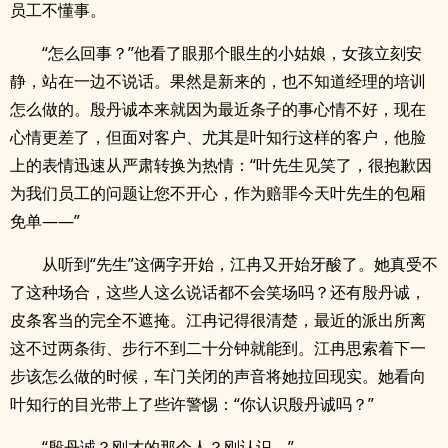
员工不懂事。
“怎么回事？”他看了眼那个眼生的小姑娘，女孩立刻安
静，站在一边不说话。果然是新来的，也不知道经理的培训
怎么做的。殷丹诚本来就因为最近条子的事心情不好，现在
心情更差了，但面对客户、尤其是叶知行这样的客户，他脸
上的表情迅速从严肃转换为热情：“叶先生见笑了，很抱歉因
为我们员工的问题让您不开心，作为赔罪今天叶先生的包厢
免单——”
从听到“先生”这俩字开始，江冉又开始牙酸了。她真受不
了这种场合，这些人这么说话都不会笑场吗？还有殷丹诚，
皮条客当的完全不遮掩。江冉记得很清楚，最近的派出所离
这不过两条街、步行不到二十分钟就能到。江冉思索着下一
步该怎么做的时候，车门关闭的声音将她拉回现实。她看向
叶知行的目光带上了些许警惕：“你认识殷丹诚吗？”
“殷丹诚？刚才的那个人？刚认识。”