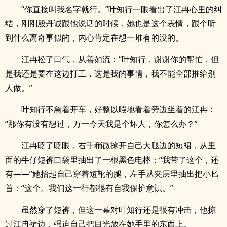
“你直接叫我名字就行。”叶知行一眼看出了江冉心里的纠
结，刚刚殷丹诚跟他说话的时候，她也是这个表情，跟个听
到什么离奇事似的，内心肯定在想一堆有的没的。
江冉松了口气，从善如流：“叶知行，谢谢你的帮忙，但
是我还是要在这边打工，这是我的事情，我不能全部推给别
人做。”
叶知行不急着开车，好整以暇地看着旁边坐着的江冉：
“那你有没有想过，万一今天我是个坏人，你怎么办？”
江冉眨了眨眼，右手稍微撩开自己大腿边的短裙，从里
面的牛仔短裤口袋里抽出了一根黑色电棒：“我带了这个，还
有——”她抬起自己穿着短靴的腿，左手从夹层里抽出把小匕
首：“这个。我们这一行都很有自我保护意识。”
虽然穿了短裤，但这一幕对叶知行还是很有冲击，他掠
过江冉裙边，强迫自己把目光放在她手里的东西上。