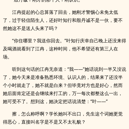
江冉提起的心总算落了回去，她刚才警惕心未免太低
了，过于轻信陌生人，还好叶知行和殷丹诚不是一伙，要不
然她这不是送人头来了吗？
“你住哪里？我送你回去。”叶知行庆幸自己晚上还没来得
及喝酒就看到了江冉，这种时间，他不希望还有第三人在
场。
听到这句话的江冉无奈道：“我——”她话说到一半又没说
了，她今天来是准备熟悉环境、认识人的，结果来了还没半
个小时就走了，她不就是白来？但毕竟对方也是好心，然而
她后面肯定还是会继续来打工的，万一每次都整这么一出，
她可受不了。想到这，她决定把话说清楚：“叶——”
擦，怎么称呼啊？学长她叫不出口，先生这个词她更觉
得恶心，直接叫名字是不是又不太礼貌？