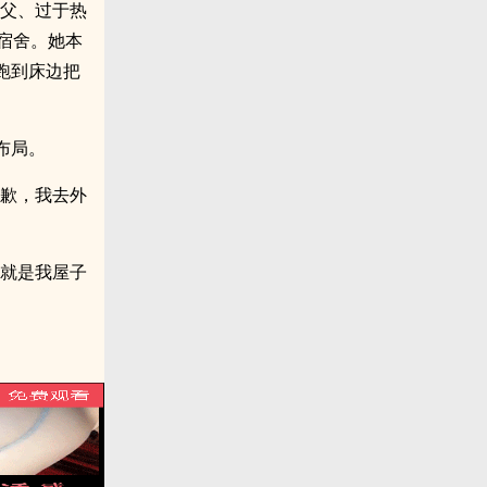
圣父、过于热
宿舍。她本
跑到床边把
布局。
抱歉，我去外
，就是我屋子