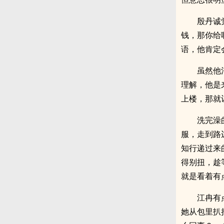
殷丹诚
钱，那你给
语，他肯定
虽然他
理解，他是
上楼，那就
洗完澡
服，走到路
知行递过来
得别扭，趁
就是看着有
江冉有
她从包里扒