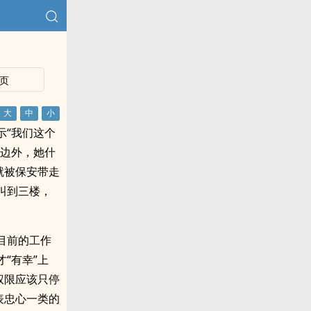
页
示“我们这个
擦边外，她什
就被保安带走
叫到三楼，
目前的工作
“有幸”上
权限应该只停
表忠心一类的