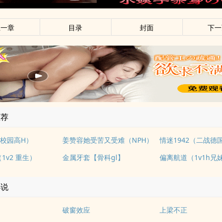
上一章
目录
封面
下一
推荐
校园高H）
姜赞容她受苦又受难（NPH）
情迷1942（二战德
1v2 重生）
金属牙套【骨科gl】
偏离航道（1v1h兄
小说
破窗效应
上梁不正