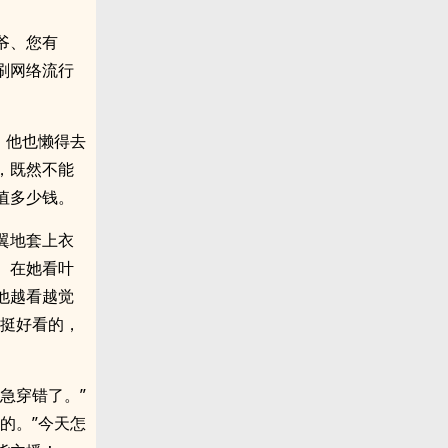
爷、您有
刷网络流行
，他也懒得去
，既然不能
值多少钱。
翼地套上衣
。在她看叶
他越看越觉
？挺好看的，
急穿错了。”
的。”今天怎