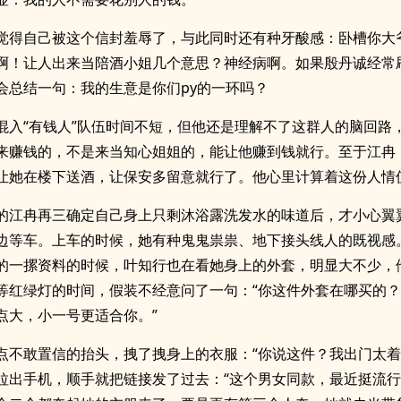
觉得自己被这个信封羞辱了，与此同时还有种牙酸感：卧槽你大
啊！让人出来当陪酒小姐几个意思？神经病啊。如果殷丹诚经常
会总结一句：我的生意是你们py的一环吗？
混入“有钱人”队伍时间不短，但他还是理解不了这群人的脑回路
来赚钱的，不是来当知心姐姐的，能让他赚到钱就行。至于江冉
让她在楼下送酒，让保安多留意就行了。他心里计算着这份人情
的江冉再三确定自己身上只剩沐浴露洗发水的味道后，才小心翼
边等车。上车的时候，她有种鬼鬼祟祟、地下接头线人的既视感
的一摞资料的时候，叶知行也在看她身上的外套，明显大不少，
等红绿灯的时间，假装不经意问了一句：“你这件外套在哪买的
点大，小一号更适合你。”
点不敢置信的抬头，拽了拽身上的衣服：“你说这件？我出门太着
拉出手机，顺手就把链接发了过去：“这个男女同款，最近挺流行