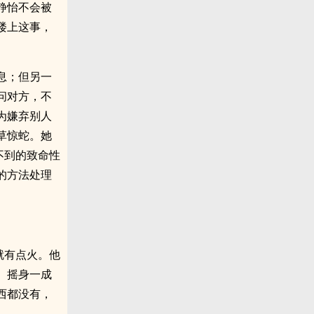
静怡不会被
楼上这事，
息；但另一
问对方，不
为嫌弃别人
草惊蛇。她
不到的致命性
的方法处理
就有点火。他
、摇身一成
西都没有，