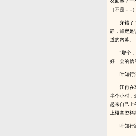
么回事？一
（不是……
穿错了
静，肯定是
道的内幕。
“那个
好一会的信
叶知行
江冉在
半个小时，
起来自己上
上楼拿资料
叶知行