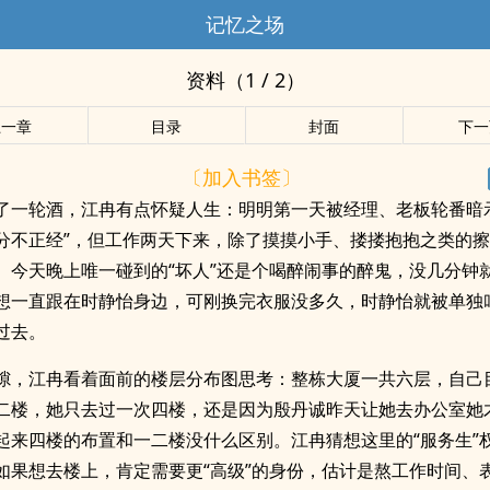
记忆之场
资料（1 / 2）
上一章
目录
封面
下一
〔加入书签〕
了一轮酒，江冉有点怀疑人生：明明第一天被经理、老板轮番暗
分不正经”，但工作两天下来，除了摸摸小手、搂搂抱抱之类的
。今天晚上唯一碰到的“坏人”还是个喝醉闹事的醉鬼，没几分钟
想一直跟在时静怡身边，可刚换完衣服没多久，时静怡就被单独
过去。
隙，江冉看着面前的楼层分布图思考：整栋大厦一共六层，自己
二楼，她只去过一次四楼，还是因为殷丹诚昨天让她去办公室她才
起来四楼的布置和一二楼没什么区别。江冉猜想这里的“服务生”
如果想去楼上，肯定需要更“高级”的身份，估计是熬工作时间、