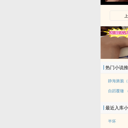
x
热门小说
静海旖旎（
自蹈覆辙 （
最近入库
半坏