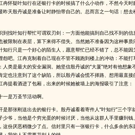
江冉怀疑叶知行在还银行卡的时候搞了什么小动作，不然今天时
显昨天殷丹诚是准备让时静怡带自己的。总而言之一句话：想去
识到找叶知行帮忙可谓双刃剑：一方面他能搞到自己找不到的信
也被限制在表层，算下来得不偿失。当然她不准备因为这种事质
叶知行只是一个好心的陌生人，愿意帮忙已经不错了，总不能因
埋怨吧。江冉克制着自己现在不管不顾跑到楼上的冲动：不能打
：人类是最大的安全漏洞。她坚信殷丹诚的“大厦”绝对有他想象
肯定也注意到了这个缺陷，所以殷丹诚会慌不择路、想用最直接
江冉提着酒进了包厢，出来的时候她被墙上的海报吸引了注意：
十一是万圣节活动啊。
开是那张刚送出去的银行卡。殷丹诚看着寄件人“叶知行”三个字
子少爷，当他是个穷光蛋的时候讨厌，当他从这群人手里赚到钱
，这份厌恶稍微少了点。信封里只有一张银行卡，什么多余的东
显：我的人不需要花别人的钱。