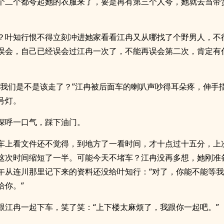
个二个都夸起她的衣服来了，要是再有第三个人夸，她就去当带
）
？叶知行恨不得立刻冲进她家看看江冉又从哪找了个野男人，不
误会，自己已经误会过江冉一次了，不能再误会第二次，肯定有
，我们是不是该走了？”江冉被后面车的喇叭声吵得耳朵疼，伸手
号灯。
深呼一口气，踩下油门。
车上看文件还不觉得，到地方了一看时间，才十点过十五分，上
这次时间缩短了一半。可能今天不堵车？江冉没再多想，她刚准
午从连川那里记下来的资料还没给叶知行：“对了，你能不能等
给你。”
跟江冉一起下车，笑了笑：“上下楼太麻烦了，我跟你一起吧。”