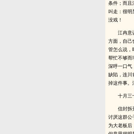
条件；而且
叫走：很明
没戏！
江冉意
方面，自己
管怎么说，
帮忙不够而
深呼一口气
缺陷，连川
掉这件事。
十月三
信封拆
讨厌这群公
为大老板后
但意思很明