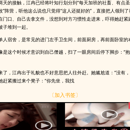
两天的接触，江冉已经将叶知行划分到“每天加班的社畜、有点
枚”阵营，听他这么说也只觉得“这人还挺好的”，直接把人领到了
在门口、自己去拿文件，没想到对方习惯性走进来，吓得她赶紧
被子堆到一起。
单人宿舍，是常见的进门左手卫生间，前面厨房，再前面卧室的
像是这个时候才意识到自己僭越，扫了一眼房间后停下脚步：“
来了，江冉出于礼貌也不好意思把人往外赶。她尴尬道：“没有
”她赶紧搬过来个凳子：“你先坐，我找
〔加入书签〕