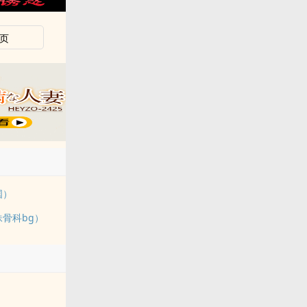
页
国）
妹骨科bg）