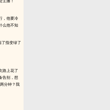
货主播！
行，他要冷
什么他不知
指了指变绿了
次路上花了
备告别，想
我两分钟？我