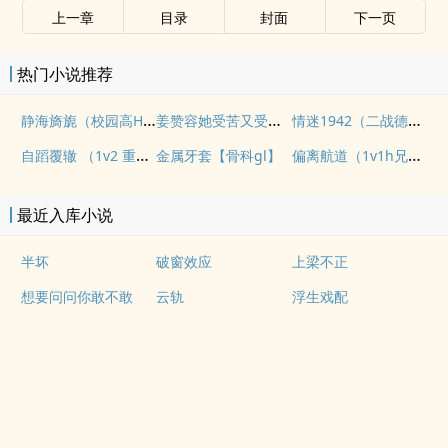
上一章
目录
封面
下一页
热门小说推荐
静海旖旎（校园高H）
姜赞容她受苦又受难（NPH）
情迷1942（二战德国）
自蹈覆辙 （1v2 重生）
偏离航道（1v1h兄妹骨科bg）
金属牙套【骨科gl】
最近入库小说
半坏
破窗效应
上梁不正
想要问问你敢不敢
云轨
浮生戏配