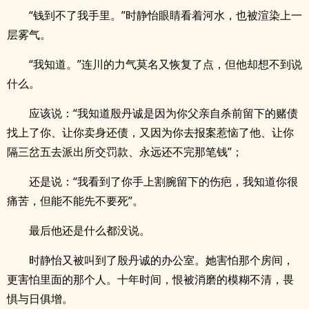
“钱到不了我手里。”时静怡眼睛看着河水，也被渲染上一
层雾气。
“我知道。”连川的力气莫名又恢复了点，但他却想不到说
什么。
应该说：“我知道殷丹诚是因为你父亲自杀前留下的赌债
找上了你、让你卖身还债，又因为你去报案惹恼了他、让你
隔三岔五去派出所交罚款、永远还不完那笔钱”；
还是说：“我看到了你手上割腕留下的伤疤，我知道你很
痛苦，但能不能先不要死”。
最后他还是什么都没说。
时静怡又被叫到了殷丹诚的办公室。她害怕那个房间，
更害怕里面的那个人。十年时间，恨被消磨的模糊不清，畏
惧与日俱增。