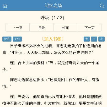
记忆之场
呼吸（1 / 2）
上一章
目录
封面
下一页
〔加入书签〕
日子继续不温不火的过着。陈志明走前拍了拍连川的肩
膀：“年轻人，天天晚上加班，怎么这么想评先进啊？”
连川合上手里的资料：“没，就是好奇前几天的一个案
子。”
陈志明边叹息边摇头：“还得是刚工作的年轻人，有激
情。”
连川没说话。他知道自己没有那种情绪，他只是想随便
找件不那么无聊的事做、打发时间。就像江冉要用文字证明