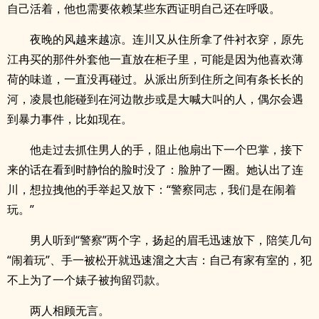
自己活着，他也需要依赖某些东西证明自己还在呼吸。
夜晚的风越来越凉。连川又从住所拿了件衬衣穿，原先
江冉买的那件外套他一直放在柜子里，可能是因为他喜欢薄
荷的味道，一直没再碰过。从派出所到住所之间有条长长的
河，凌晨也能碰到在河边散步或是大喊大叫的人，偶尔会遇
到暴力事件，比如现在。
他走过去抓住男人的手，阻止他扇出下一个巴掌，接下
来的话在看到时静怡的脸时没了：脸肿了一圈。她认出了连
川，想拉拽他的手举起又放下：“警察同志，我们是在闹着
玩。”
男人听到“警察”两个字，扬起的眉毛迅速放下，陪笑几句
“闹着玩”、手一被松开就迅速溜之大吉：自己有家有室的，犯
不上为了一个婊子被拘留罚款。
两人相顾无言。