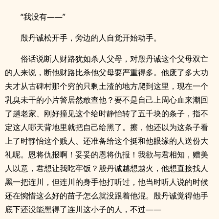
“我没有——”
殷丹诚松开手，旁边的人自觉开始动手。
俗话说断人财路犹如杀人父母，对殷丹诚这个父母双亡
的人来说，断他财路比杀他父母要严重得多。他废了多大功
夫才从古碑村那个穷的只剩土渣的地方爬到这里，现在一个
乳臭未干的小片警居然敢查他？要不是自己上周心血来潮回
了趟老家、刚好撞见这个给时静怡转了五千块的条子，指不
定这人哪天背地里就把自己给黑了。擦，他还以为这条子看
上了时静怡这个贱人、还准备给这个挺和他眼缘的人送份大
礼呢。恩将仇报啊！妥妥的恩将仇报！我欲与君相知，赠美
人以意，君想让我吃牢饭？殷丹诚越想越火，他想直接找人
黑一把连川，但连川的身手他打听过，他当时听人说的时候
还在惋惜这么好的苗子怎么就没跟着他混。殷丹诚觉得他手
底下还没能黑得了连川这小子的人，不过——