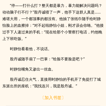
“停——打什么打？整天都是暴力，暴力能解决问题吗？
动动脑子行不行？”殷丹诚啧了一声，他手下这群人真是……
难堪大用，一个都顶事的都没有。他抽了张纸巾随手给时静
怡脸上的血擦掉：“对不起啦静怡小姐，刚才误会你咯。”他接
过手下人递过来的手机：“现在给那个小警察打电话，约他晚
上下班吃饭。”
时静怡看着他，不说话。
殷丹诚随手扇了一巴掌：“给脸不要脸是吧？”
时静怡嘴角又渗出一丝血。
殷丹诚忍住火气，直接用时静怡的手机开了免提打了城
东派出所的座机：“我找连川，我是殷丹诚。”
〔加入书签〕