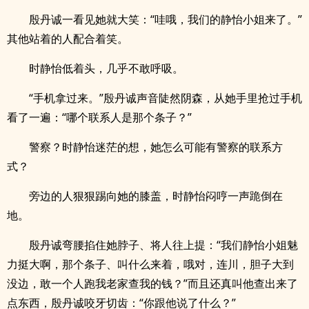
殷丹诚一看见她就大笑：“哇哦，我们的静怡小姐来了。”
其他站着的人配合着笑。
时静怡低着头，几乎不敢呼吸。
“手机拿过来。”殷丹诚声音陡然阴森，从她手里抢过手机
看了一遍：“哪个联系人是那个条子？”
警察？时静怡迷茫的想，她怎么可能有警察的联系方
式？
旁边的人狠狠踢向她的膝盖，时静怡闷哼一声跪倒在
地。
殷丹诚弯腰掐住她脖子、将人往上提：“我们静怡小姐魅
力挺大啊，那个条子、叫什么来着，哦对，连川，胆子大到
没边，敢一个人跑我老家查我的钱？”而且还真叫他查出来了
点东西，殷丹诚咬牙切齿：“你跟他说了什么？”