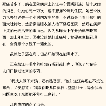
死痛苦多了，躺在医院病床上的江冉宁愿听到连川结十次婚
的消息、让她心死一万次、也不想痛经痛到住院。她已经没
力气去想过去一个小时内发生的事：不过就是当着叶知行的
面大吐特吐、然后穿着睡衣被人抱下楼送医院、然后在病床
上哭的死去活来的事而已。因为从昨天下午开始就没吃东
西，加上刚吐过，医生没给她打止痛针，她硬生生抗到现
在，全身跟个水洗了一遍似的。
虽然肚子还在痛，但起码她现在能喝水了。
正在给江冉喂水的叶知行听到敲门声，他说了句稍等，
去门口接过送来的东西。
“我找人做了米汤，还有熟香蕉。”他知道江冉现在不想吃
东西，又安慰道：“我喂你吃几口就行，垫垫肚子，等会我再
问医生吃了东西能不能打止痛针。”
江冉虚弱的点了点头。