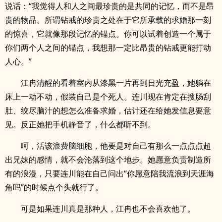
说话：“我觉得人和人之间最珍贵的是共同的记忆，而不是昂
贵的物品。所谓钻戒的珍贵之处在于它所承载的求婚那一刻
的惊喜，它就像那段记忆的锚点。你可以试着创造一个属于
你们两个人之间的锚点，我想那一定比昂贵的钻戒更能打动
人心。”
江冉清醒的看着室内从漆黑一片再到日光充盈，她躺在
床上一动不动，假装自己是个死人。连川现在肯定在搜肠刮
肚、绞尽脑汁的想怎么准备求婚，估计还在给她发信息要意
见。反正她把手机静音了，什么都听不到。
呵，活该浪费脑细胞，他要是对自己有那么一点点点超
出兄妹的感情，就不会沦落到这个地步。她愿意负责制造所
有的浪漫，只要连川能在自己问出“你愿意陪我流浪到天涯海
角吗”的时候点个头就行了。
可是如果连川真是那种人，江冉也不会喜欢他了。