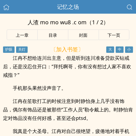
记忆之场
人渣 mo mo wu8 .c om（1 / 2）
上一章
目录
封面
下一页
〔加入书签〕
江冉不想给连川出主意，但是听到连川准备贷款买钻戒
后，还是没忍住开口：“拜托啊哥，你有没有想过人家不喜欢
戒指？”
手机那头果然没声音了。
江冉在笙歌打工的时候注意到时静怡身上几乎没有饰
品，偶尔有饰品还是被那些“工作人员”勒令戴上的。时静怡肯
定对饰品没有任何好感，甚至还会ptsd。
我真是个大圣母。江冉对自己很绝望，疲倦地对着手机