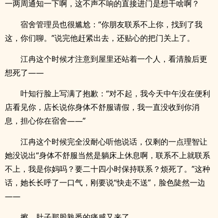
一两周通知一下啊，这不声不响的直接进门是想干啥啊？
宿舍管理员也很尴尬：“你朋友联系不上你，找到了我
这，你们聊。”说完他赶紧出去，还贴心的把门关上了。
江冉这个时候才注意到屋里还站着一个人，看清脸后更
想死了——
叶知行脸上写满了抱歉：“对不起，我今天中午没在便利
店看见你，店长说你身体不舒服请假，我一直没收到你消
息，担心你在宿舍——”
江冉这个时候完全没耐心听他说话，仅剩的一点理智让
她没说出“身体不舒服当然是躺床上休息啊，联系不上就联系
不上，我是你妈吗？要二十四小时保持联系？烦死了。”这种
话，她长长呼了一口气，刚要说“快走不送”，脸色陡然一边
——
擦，肚子那股熟悉的痛感又来了。