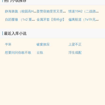
热门小说推荐
静海旖旎（校园高H）
姜赞容她受苦又受难（NPH）
情迷1942（二战德国）
自蹈覆辙 （1v2 重生）
偏离航道（1v1h兄妹骨科bg）
金属牙套【骨科gl】
最近入库小说
半坏
破窗效应
上梁不正
想要问问你敢不敢
云轨
浮生戏配