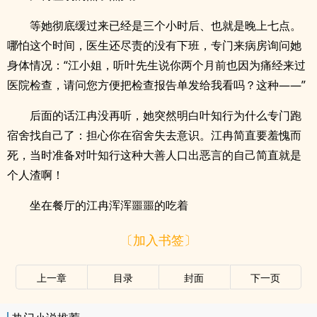
等她彻底缓过来已经是三个小时后、也就是晚上七点。
哪怕这个时间，医生还尽责的没有下班，专门来病房询问她
身体情况：“江小姐，听叶先生说你两个月前也因为痛经来过
医院检查，请问您方便把检查报告单发给我看吗？这种——”
后面的话江冉没再听，她突然明白叶知行为什么专门跑
宿舍找自己了：担心你在宿舍失去意识。江冉简直要羞愧而
死，当时准备对叶知行这种大善人口出恶言的自己简直就是
个人渣啊！
坐在餐厅的江冉浑浑噩噩的吃着
〔加入书签〕
上一章
目录
封面
下一页