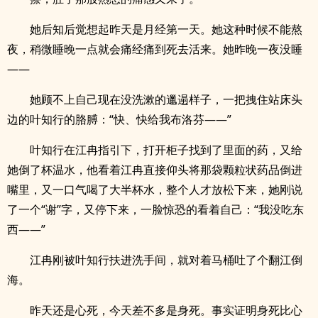
她后知后觉想起昨天是月经第一天。她这种时候不能熬
夜，稍微睡晚一点就会痛经痛到死去活来。她昨晚一夜没睡
——
她顾不上自己现在没洗漱的邋遢样子，一把拽住站床头
边的叶知行的胳膊：“快、快给我布洛芬——”
叶知行在江冉指引下，打开柜子找到了里面的药，又给
她倒了杯温水，他看着江冉直接仰头将那袋颗粒状药品倒进
嘴里，又一口气喝了大半杯水，整个人才放松下来，她刚说
了一个“谢”字，又停下来，一脸惊恐的看着自己：“我没吃东
西——”
江冉刚被叶知行扶进洗手间，就对着马桶吐了个翻江倒
海。
昨天还是心死，今天差不多是身死。事实证明身死比心