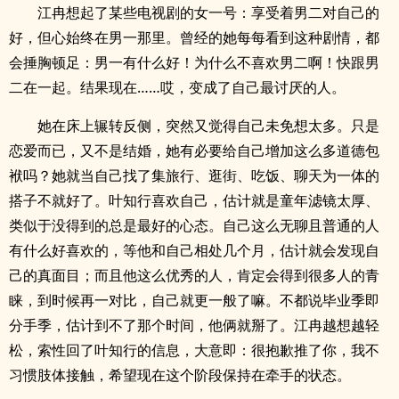
江冉想起了某些电视剧的女一号：享受着男二对自己的
好，但心始终在男一那里。曾经的她每每看到这种剧情，都
会捶胸顿足：男一有什么好！为什么不喜欢男二啊！快跟男
二在一起。结果现在……哎，变成了自己最讨厌的人。
她在床上辗转反侧，突然又觉得自己未免想太多。只是
恋爱而已，又不是结婚，她有必要给自己增加这么多道德包
袱吗？她就当自己找了集旅行、逛街、吃饭、聊天为一体的
搭子不就好了。叶知行喜欢自己，估计就是童年滤镜太厚、
类似于没得到的总是最好的心态。自己这么无聊且普通的人
有什么好喜欢的，等他和自己相处几个月，估计就会发现自
己的真面目；而且他这么优秀的人，肯定会得到很多人的青
睐，到时候再一对比，自己就更一般了嘛。不都说毕业季即
分手季，估计到不了那个时间，他俩就掰了。江冉越想越轻
松，索性回了叶知行的信息，大意即：很抱歉推了你，我不
习惯肢体接触，希望现在这个阶段保持在牵手的状态。