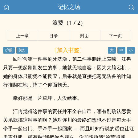
记忆之场
浪费（1 / 2）
上一章
目录
封面
下一页
〔加入书签〕
回宿舍第一件事刷牙洗澡，第二件事躺床上哀嚎。江冉
只要一想起刚刚发生的事，她就无地自容：因为大脑宕机，
她的身体只能凭本能反应，后果就是直接把毫无防备的叶知
行推翻在地，摔了个仰面朝天。
幸好那是一片草坪，人没啥事。
江冉觉得这件事的责任并不全在自己，哪有刚确认恋爱
关系就搞这种事的啊？她对连川的最终幻想也不过是每天手
牵手一起出门、手牵手一起回家……而且叶知行说的话也让江
冉不舒服，颇有种“我把你当朋友，你却想睡我”的荒谬感。