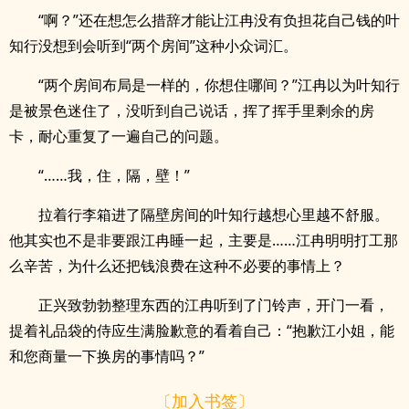
“啊？”还在想怎么措辞才能让江冉没有负担花自己钱的叶
知行没想到会听到“两个房间”这种小众词汇。
“两个房间布局是一样的，你想住哪间？”江冉以为叶知行
是被景色迷住了，没听到自己说话，挥了挥手里剩余的房
卡，耐心重复了一遍自己的问题。
“……我，住，隔，壁！”
拉着行李箱进了隔壁房间的叶知行越想心里越不舒服。
他其实也不是非要跟江冉睡一起，主要是……江冉明明打工那
么辛苦，为什么还把钱浪费在这种不必要的事情上？
正兴致勃勃整理东西的江冉听到了门铃声，开门一看，
提着礼品袋的侍应生满脸歉意的看着自己：“抱歉江小姐，能
和您商量一下换房的事情吗？”
〔加入书签〕