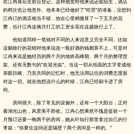
在江冉身后去前台登记。这种感觉对他来说还挺陌生，酒店
的档次也让他意外。他本来已经做好了“吃苦”的准备，没想到
江冉订的酒店相当不错，他在心里稍微算了一下五天的花
费，估计江冉这俩月打工的工资全花在这趟旅行上了。
他知道同样一笔钱对不同的人来说意义完全不同。比如
这躺旅行的花销对他来说连一瓶好酒的钱都算不上，可是对
江冉来说是她经历的两个月的地铁高峰期、两个月的整理货
架、还有无数句的“欢迎光临”。当这一切从纸面的文字变成他
亲眼目睹、乃至共同的记忆时，他无法用以往的消费态度面
对这一切。就在他想说什么的时候，江冉已经刷卡进了房
间。
房间很大，除了常见的设施外，还有一个大阳台，正对
着湖光山色，风景美不胜收。江冉心想果然不愧是提前一个
月预订还要一晚两千的房间，她从叶知行那里拿过自己的行
李箱：“你要住这间还是隔壁？两个房间是一样的。”