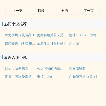
上一章
目录
封面
下一页
热门小说推荐
静海旖旎（校园高H）
姜赞容她受苦又受难（NPH）
情迷1942（二战德国）
自蹈覆辙 （1v2 重生）
金属牙套【骨科gl】
声声慢
最近入库小说
替身演员的洗白之路(nph)
姐姐，我是我哥
性愛體驗艙
湖底（强制爱亲父女）
左胸第三根肋骨（1v1伪骨性虐强制）
玉娘(nph)