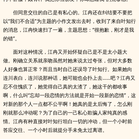
但同意交往的自己是有私心的。江冉还在纠结要不要把
以“我们不合适”为主题的小作文发出去时，收到了来自叶知行
的消息，江冉快速扫了一遍，主题思想：“很抱歉，刚才是我
的错”。
面对这种情况，江冉又开始怀疑自己是不是太小题大
做。刚确立关系就亲吻虽然对她来说太过夸张，但对大多数
人好像也算正常？而且当时自己还误导了叶知行。如果她向
连川表白，连川说那种话，她可能也会扑上去……吧？江冉又
忍不住愧疚了，她觉得自己真的太渣了，她这干的都啥事
啊，什么叫“忘却一段恋情的方法就是开始一段新的恋情”，这
对新的那个人一点都不公平啊！她真的是太后悔了，怎么刚
刚就那么冲动呢？为了自己的一己私心欺骗人家纯真的感
情。江冉有种直接对叶知行坦白一切的冲动，但一个小时前
答应交往、一个小时后就提分手未免太过离谱。