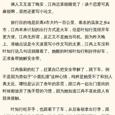
俩人又互道了晚安，江冉总算能睡觉了：谈个恋爱可真
麻烦啊，居然还要写小论文。
旅行目的地是距离x市大约一百公里、着名的温泉之乡a
市，江冉本来计划的出行方式是火车，但是叶知行觉得开车
更方便。江冉无所谓，反正又不是她当司机。因为昨天晚
上、准确点说是今天凌晨写小作文写的太累，江冉上车没和
叶知行说几句话就睡着了。她醒的时候叶知行刚好停好车，
正准备帮她解安全带。
江冉脸刷的红了，赶紧自己把安全带解了，跳下车。倒
不是因为类似于“小鹿乱撞”这种心情，纯粹是她受不了和别人
离太近。哪怕是认识了叁年的苏霓，跟江冉一起出门逛街的
时候都放弃了挽手臂的习惯，因为她知道江冉不喜欢跟人有
肢体接触。
叶知行松开手，也跟着下了车，从后备箱拿出行李，跟