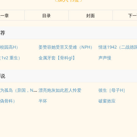
上一章
目录
封面
下一
推荐
校园高H）
姜赞容她受苦又受难（NPH）
情迷1942（二战德
1v2 重生）
金属牙套【骨科gl】
声声慢
小说
我们如何成为孤岛（异国，NPH）
漂亮炮灰如此惹人怜爱
彼生［母子H］
偽骨科）
半坏
破窗效应