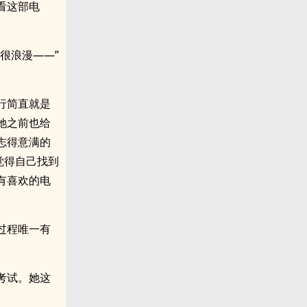
看这部电
很浪漫——”
行简直就是
她之前也给
志得意满的
觉得自己找到
有喜欢的电
过程唯一有
考试。她这