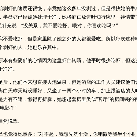
始剥虾的速度还很慢，毕竟她这么多年没剥过，但是很快她的手
，半盘虾已经被她处理干净，她将虾仁放进叶知行碗里，神情带
她又补充说：“没关系，我不爱吃虾。哦对，你喜欢吃吗？”
实不爱吃虾，但是家里除了她之外的人都很爱吃。所以每次这种
个剥虾的人，她也乐在其中。
原本有些阴郁的心情因为这盘虾仁转晴，他平时很少吃虾，但这
干净净。
足后，他们本来想直接去泡温泉，但是酒店的工作人员建议他们
冉白天昨天就没睡好，又坐了一两个小时的车，加上跟酒店的人
是力有不逮，懒得再折腾，她想起套房里类似“客厅”的房间装的
电影？”
自然说想。
己也觉得她事多：“对不起，我想先洗个澡，你稍微等我半个小