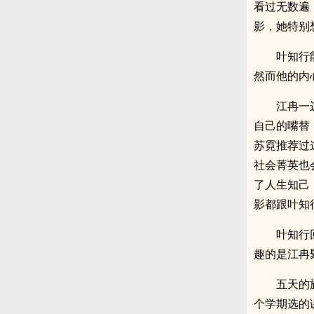
看过无数遍
影，她特别
叶知行
然而他的内
江冉一
自己的嘴替
苏霓推荐过
社会菁英也
了人生知己
影都跟叶知
叶知行
趣的是江冉
五天的
个学期选的