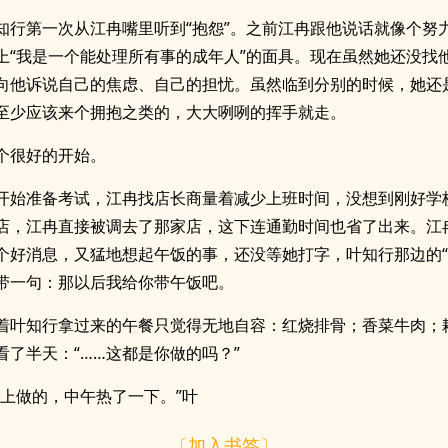
知行第一次从江冉嘴里听到“抱怨”。之前江冉跟他说话就像个努
上“我是一个能处理所有事的成年人”的面具。现在虽然她还没找
向他诉说自己的焦虑、自己的担忧。虽然临到分别的时候，她还
至少应该来个拥抱之类的，大大咧咧的挥手就走。
个很好的开始。
开始准备考试，江冉找店长商量着减少上班时间，没想到刚好学
店，江冉直接被调去了那家店，这下连通勤时间也省了出来。江
个好消息，又猛地想起午饭的事，还没等她打字，叶知行那边的“
带一句：那以后我给你带午饭吧。
着叶知行拿过来的午餐只觉得无地自容：红烧排骨；香菜牛肉；
看了半天：“……这都是你做的吗？”
晚上做的，中午热了一下。”叶
〔加入书签〕