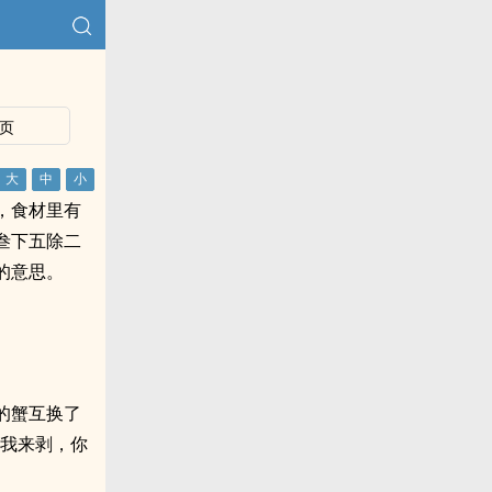
页
，食材里有
叁下五除二
的意思。
的蟹互换了
“我来剥，你