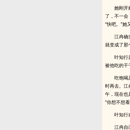
她刚开
了，不一会
“快吧。”
江冉确
就变成了那
叶知行
被他吃的干
吃饱喝
时再去。江
午，现在也
“你想不想看
叶知行
江冉自