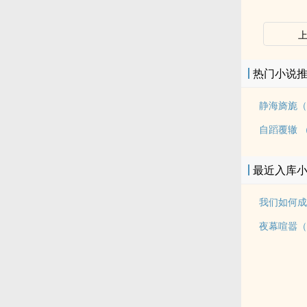
热门小说
静海旖旎（
自蹈覆辙 （
最近入库
夜幕喧嚣（