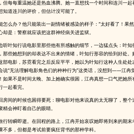
，但每每重温她还是热血沸腾。她一直想找一个时间和连川一起
想知道连川的评价，但估计没可能了。
能怎么办？他只能装出一副情绪被感染的样子：“太好看了！果然
心却是：警察就应该把这群神经病关进监狱。
边听叶知行说电影里那些他有所感触的细节，一边猛点头：叶知
，那些她想到的却表达不出来的情绪，叶知行形容的恰到好处。
这部电影，苏霓看完之后反应平平，她以为叶知行这种人生处处
会说“无法理解电影角色们的种种行为”这类话，没想到——江冉
！如果不是时间太晚、加上她确实很困，江冉真想一口气把她所
行一起看完。
回房间的时候也困得要死：聊电影对他来说真的太无聊了，整个
聚精会神盯着自己的眼睛。
旅行转瞬即逝。在回程的路上，江冉开始哀叹她即将到来的期末
课不多，但都是考试前要疯狂背书的那种学科。