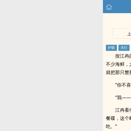
按江冉
不少海鲜，
就把那只蟹
“你不
“我—
江冉看
餐碟，这个
吃。”