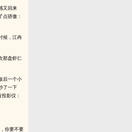
感又回来
了点骄傲：
时候，江冉
次那盘虾仁
饭后一个小
吵了一下
有投影仪：
时，你要不要