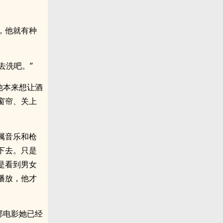
，他就有种
去洗吧。”
他本来想让酒
窗帘、关上
属音乐和枪
下去。只是
是看到男女
播放，他才
部电影她已经