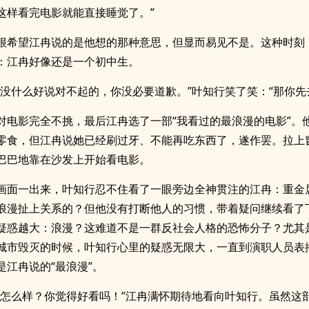
这样看完电影就能直接睡觉了。”
很希望江冉说的是他想的那种意思，但显而易见不是。这种时刻
：江冉好像还是一个初中生。
事没什么好说对不起的，你没必要道歉。”叶知行笑了笑：“那你先
对电影完全不挑，最后江冉选了一部“我看过的最浪漫的电影”。
零食，但江冉说她已经刷过牙、不能再吃东西了，遂作罢。拉上
巴巴地靠在沙发上开始看电影。
画面一出来，叶知行忍不住看了一眼旁边全神贯注的江冉：重金
浪漫扯上关系的？但他没有打断他人的习惯，带着疑问继续看了
疑惑越大：浪漫？这难道不是一群反社会人格的恐怖分子？尤其
城市毁灭的时候，叶知行心里的疑惑无限大，一直到演职人员表
是江冉说的“最浪漫”。
样怎么样？你觉得好看吗！”江冉满怀期待地看向叶知行。虽然这