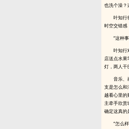
也洗个澡？
叶知行
时空交错感
“这种
叶知行
店送点水果
灯，两人干
音乐、
支是怎么和
越看心里的
主牵手欣赏
确定这真的
“怎么