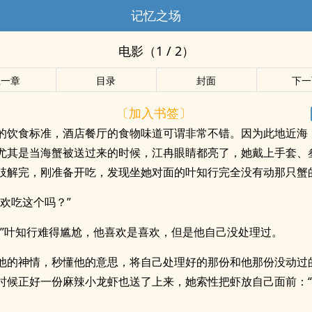
记忆之场
电影（1 / 2）
上一章
目录
封面
下一
〔加入书签〕
的饮食标准，酒店餐厅的食物味道可谓非常不错。因为此地近海
尤其是当海蟹被送过来的时候，江冉眼睛都亮了，她戴上手套、
肢解完，刚准备开吃，发现坐她对面的叶知行完全没有动那只蟹
喜欢吃这个吗？”
—”叶知行难得尴尬，他喜欢是喜欢，但是他自己没处理过。
他的神情，秒懂他的意思，将自己处理好的那份和他那份没动过
时候正好一份麻辣小龙虾也送了上来，她索性把虾放自己面前：