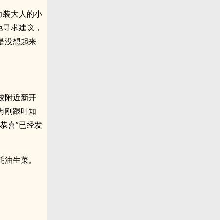
力装大人的小
他寻求建议，
是没想起来
校附近新开
冉刚跟叶知
恭喜”已经发
耗油生菜。