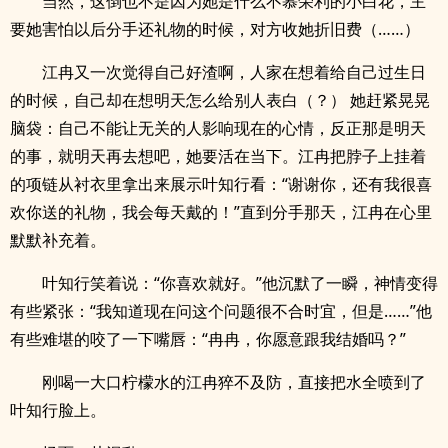
当然，这倒也不是因为她是什么不慕荣利的小白花，主
要她害怕以后分手还礼物的时候，对方收她折旧费（……）
江冉又一次觉得自己好渣啊，人家在想着给自己过生日
的时候，自己却在想明天怎么给别人表白（？） 她赶紧晃晃
脑袋：自己不能让无关的人影响现在的心情，反正那是明天
的事，就明天再去想吧，她要活在当下。江冉把脖子上挂着
的项链从衬衣里拿出来展示叶知行看：“谢谢你，还有我很喜
欢你送的礼物，我会每天戴的！”直到分手那天，江冉在心里
默默补充着。
叶知行笑着说：“你喜欢就好。”他沉默了一瞬，神情变得
有些紧张：“我知道现在问这个问题很不合时宜，但是……”他
有些难堪的咬了一下嘴唇：“冉冉，你愿意跟我结婚吗？”
刚喝一大口柠檬水的江冉猝不及防，直接把水全喷到了
叶知行脸上。