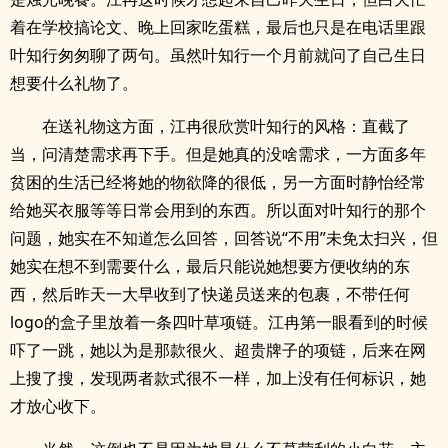
着在学校搞论文、晚上回家吃蛋糕，最后也只是在电话里跟
叶知行匆匆聊了两句。虽然叶知行一个月前就问了自己生日
想要什么礼物了。
在送礼物这方面，江冉很欣赏叶知行的风格：直截了
当，问清楚需求再下手。但是她真的没啥需求，一方面多年
贫困的生活已经将她的物欲降的很低，另一方面时静怡经常
给她买衣服等等日常会用到的东西。所以面对叶知行的那个
问题，她实在不知道怎么回答，回答说“不用”未免太扫兴，但
她实在想不到需要什么，最后只能说她想要方便收纳的东
西，然后昨天一大早收到了快递员送来的包裹，不带任何
logo的盒子里放着一条四叶草项链。江冉第一眼看到的时候
吓了一跳，她以为是那款很火、超贵牌子的项链，后来在网
上搜了搜，发现两者款式很不一样，加上没有任何标识，她
才放心收下。