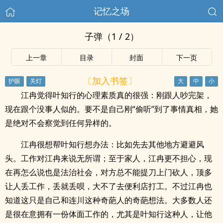
记忆之场
子弹（1 / 2）
上一章
目录
封面
下一页
〔加入书签〕
江冉觉得叶知行的心理素质真的很强：刚跟人吵完架，
现在跟个没事人似的。要不是自己刚“偷听”到了事情真相，她
是绝对不会察觉到任何异样的。
江冉很想帮叶知行想办法：比如先去其他地方避避风
头。工作对江冉来说无所谓；至于家人，江冉更不担心，现
在再怎么说也是法治社会，对方总不能提刀上门砍人，顶多
让人丢工作，丢就丢呗，大不了去便利店打工。不过江冉也
知道这只是自己和连川这种奇葩人的奇葩想法。大多数人还
是很在意拥有一份体面工作的，尤其是叶知行这种人，让他