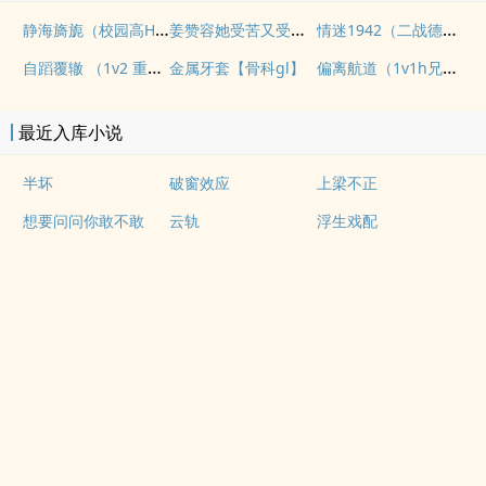
静海旖旎（校园高H）
姜赞容她受苦又受难（NPH）
情迷1942（二战德国）
自蹈覆辙 （1v2 重生）
偏离航道（1v1h兄妹骨科bg）
金属牙套【骨科gl】
最近入库小说
半坏
破窗效应
上梁不正
想要问问你敢不敢
云轨
浮生戏配