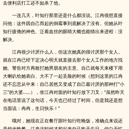
去便利店打工还不如杀了他。
一连几天，叶知行那里还是什么都没说。江冉很想直接
问他：这件因自己而起的倒霉事到底解决了没有。但她从叶
知行疲倦的神色、泛着血丝的眼睛大概也能猜出来进程：没
解决。
江冉很少讨厌什么人，但这次她真的很讨厌那个女人。
就在江冉已经下定决心明天就直接去那个女人工作的地方找
她、警告对方再敢打她男朋友的主意、自己就每天来楼下用
大喇叭给她表白、大不了一起丢脸的时候（想到这里的江冉
还不忘悲从中来：自己居然又变成了自己最讨厌的那种打“小
三”的大婆……），坐江冉对面的叶知行放下刀叉：“虽然昨天
在电话里说了这句话，今天也已经过了时间，但是我还是想
当面说：冉冉，生日快乐！”
哦对，她现在正在餐厅跟叶知行吃晚饭，准确点来说还
是烛光晚餐。江冉这时候才想起来自己昨天生日，但白天忙