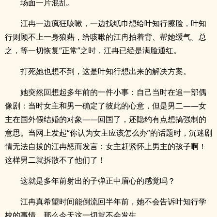
场面一片混乱。
江冉一边疯狂咳嗽，一边找纸巾想给叶知行擦脸，叶知
行则顾不上一身狼藉，给咳嗽的江冉拍着背、帮她缓气。总
之，等一切恢复“正常”之时，江冉已经是满脸通红。
打死她也想不到，这是叶知行想出来的解决方案。
她突然回想起多年前的一件小事：自己当时在追一部偶
像剧：当时女主和男一确定了彼此的心意，但是男二——女
主在国外假结婚的对象——回国了，还隐约有点想搞强制的
意思。当网上发起“你认为女主应该怎么办”的话题时，沉迷剧
情无法自拔的江冉怒而发言：女主赶紧怀上男主的孩子啊！
这样男二就拆散不了他们了！
这就是多年前射出的子弹正中眉心的感觉吗？
江冉真希望时间能倒流回半年前，她不会告诉叶知行学
校的事情，那么今天这一切就不会发生。