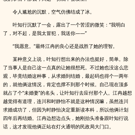
令人尴尬的沉默，空气仿佛结成了冰。
叶知行沉默了一会，露出了一个苦涩的微笑：“我明白
了，对不起，是我太冒犯，我送你——”
“我愿意。”最终江冉的良心还是战胜了她的理智。
某种意义上说，叶知行想出来的办法也挺好，简单。除
了当事人是自己这一点真的让她很想死。不过她也没这么悲
观，毕竟结婚这种事，从求婚到结婚，最起码也得个一两年
的，就他俩这情况，肯定也撑不到那个时候。自己现在顶多
就占了个“未婚妻”的名头，让叶知行去应付那个人。江冉越想
越觉得有道理，连川和时静怡不就是这种情况嘛，虽然连川
求婚成功了，但因为时静怡决定重新读本科，所以他俩计划
四年后再结婚。江冉边想边点头，她刚抬头准备跟叶知行说
话，这才发现他俩正站在灯火通明的民政局大门口。