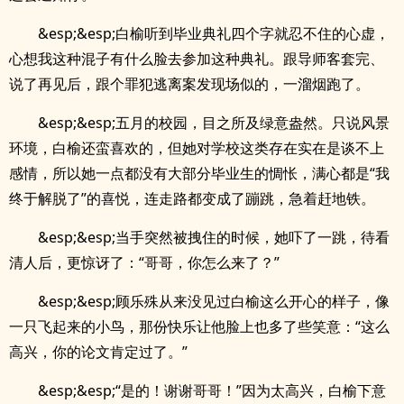
&esp;&esp;白榆听到毕业典礼四个字就忍不住的心虚，
心想我这种混子有什么脸去参加这种典礼。跟导师客套完、
说了再见后，跟个罪犯逃离案发现场似的，一溜烟跑了。
&esp;&esp;五月的校园，目之所及绿意盎然。只说风景
环境，白榆还蛮喜欢的，但她对学校这类存在实在是谈不上
感情，所以她一点都没有大部分毕业生的惆怅，满心都是“我
终于解脱了”的喜悦，连走路都变成了蹦跳，急着赶地铁。
&esp;&esp;当手突然被拽住的时候，她吓了一跳，待看
清人后，更惊讶了：“哥哥，你怎么来了？”
&esp;&esp;顾乐殊从来没见过白榆这么开心的样子，像
一只飞起来的小鸟，那份快乐让他脸上也多了些笑意：“这么
高兴，你的论文肯定过了。”
&esp;&esp;“是的！谢谢哥哥！”因为太高兴，白榆下意