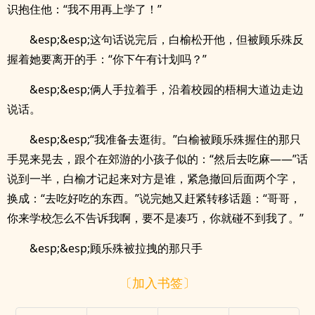
识抱住他：“我不用再上学了！”
&esp;&esp;这句话说完后，白榆松开他，但被顾乐殊反
握着她要离开的手：“你下午有计划吗？”
&esp;&esp;俩人手拉着手，沿着校园的梧桐大道边走边
说话。
&esp;&esp;“我准备去逛街。”白榆被顾乐殊握住的那只
手晃来晃去，跟个在郊游的小孩子似的：“然后去吃麻——”话
说到一半，白榆才记起来对方是谁，紧急撤回后面两个字，
换成：“去吃好吃的东西。”说完她又赶紧转移话题：“哥哥，
你来学校怎么不告诉我啊，要不是凑巧，你就碰不到我了。”
&esp;&esp;顾乐殊被拉拽的那只手
〔加入书签〕