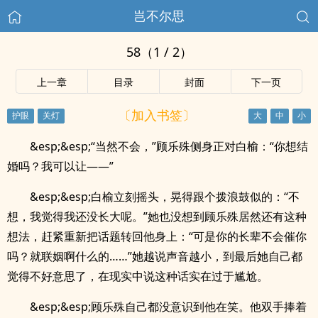
岂不尔思
58（1 / 2）
上一章
目录
封面
下一页
〔加入书签〕
&esp;&esp;“当然不会，”顾乐殊侧身正对白榆：“你想结
婚吗？我可以让——”
&esp;&esp;白榆立刻摇头，晃得跟个拨浪鼓似的：“不
想，我觉得我还没长大呢。”她也没想到顾乐殊居然还有这种
想法，赶紧重新把话题转回他身上：“可是你的长辈不会催你
吗？就联姻啊什么的……”她越说声音越小，到最后她自己都
觉得不好意思了，在现实中说这种话实在过于尴尬。
&esp;&esp;顾乐殊自己都没意识到他在笑。他双手捧着