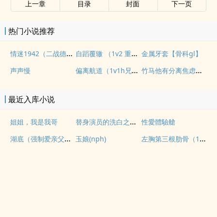
上一章
目录
封面
下一页
热门小说推荐
情迷1942（二战德国）
自蹈覆辙 （1v2 重生）
金属牙套【骨科gl】
偏离航道（1v1h兄妹骨科bg）
竹马他有分离焦虑（1v1）
声声慢
最近入库小说
替身演员的洗白之路(nph)
姐姐，我是我哥
性愛體驗艙
湖底（强制爱亲父女）
左胸第三根肋骨（1v1伪骨性虐强制）
玉娘(nph)