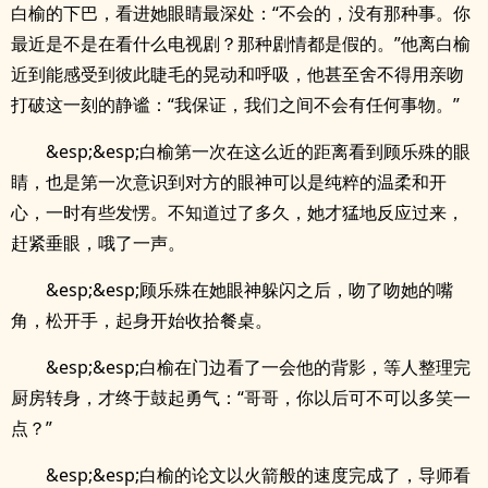
白榆的下巴，看进她眼睛最深处：“不会的，没有那种事。你
最近是不是在看什么电视剧？那种剧情都是假的。”他离白榆
近到能感受到彼此睫毛的晃动和呼吸，他甚至舍不得用亲吻
打破这一刻的静谧：“我保证，我们之间不会有任何事物。”
&esp;&esp;白榆第一次在这么近的距离看到顾乐殊的眼
睛，也是第一次意识到对方的眼神可以是纯粹的温柔和开
心，一时有些发愣。不知道过了多久，她才猛地反应过来，
赶紧垂眼，哦了一声。
&esp;&esp;顾乐殊在她眼神躲闪之后，吻了吻她的嘴
角，松开手，起身开始收拾餐桌。
&esp;&esp;白榆在门边看了一会他的背影，等人整理完
厨房转身，才终于鼓起勇气：“哥哥，你以后可不可以多笑一
点？”
&esp;&esp;白榆的论文以火箭般的速度完成了，导师看