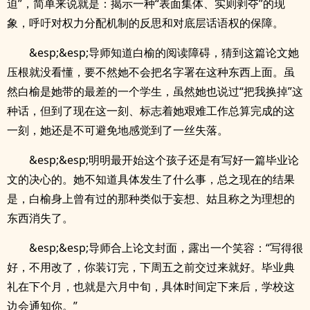
迫”，简单来说就是：揭示一种“表面集体、实则剥夺”的现
象，呼吁对权力分配机制的反思和对底层话语权的保障。
&esp;&esp;导师知道白榆的阅读障碍，猜到这篇论文她
压根就没看懂，要不然她不会把名字署在这种东西上面。虽
然白榆是她带的最差的一个学生，虽然她也说过“把我换掉”这
种话，但到了现在这一刻、标志着她艰难工作总算完成的这
一刻，她还是不可避免地感觉到了一丝失落。
&esp;&esp;明明最开始这个孩子还是有写好一篇毕业论
文的决心的。她不知道具体发生了什么事，总之现在的结果
是，白榆身上曾有过的那种类似于妄想、姑且称之为理想的
东西消失了。
&esp;&esp;导师合上论文封面，露出一个笑容：“写得很
好，不用改了，你装订完，下周五之前交过来就好。毕业典
礼在下个月，也就是六月中旬，具体时间定下来后，学校这
边会通知你。”