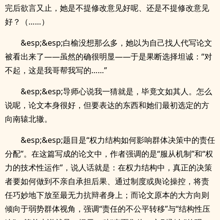
完后欲言又止，她是不提修改意见好呢、还是不提修改意见
好？（……）
&esp;&esp;白榆没想那么多，她以为自己找人代写论文
被看出来了——虽然的确很明显——于是果断选择坦诚：“对
不起，这是我哥帮我写的……”
&esp;&esp;导师心说我一猜就是，毕竟文如其人。怎么
说呢，论文本身很好，但要表达的东西和她们最初选定的方
向南辕北辙。
&esp;&esp;题目是“权力结构如何影响群体决策中的责任
分配”。在这篇写成的论文中，作者强调的是“服从机制”和“权
力的技术性运作”，说人话就是：在权力结构中，真正的决策
者要如何做到不亲自承担后果、通过制度或舆论操控，将责
任巧妙地下放至最无力抗辩者身上；而论文原本的大方向则
倾向于弱势群体视角，强调“责任的不公平转移”与“结构性压