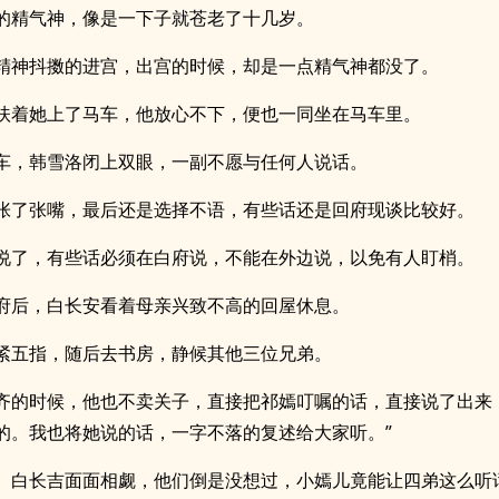
的精气神，像是一下子就苍老了十几岁。
精神抖擞的进宫，出宫的时候，却是一点精气神都没了。
扶着她上了马车，他放心不下，便也一同坐在马车里。
车，韩雪洛闭上双眼，一副不愿与任何人说话。
张了张嘴，最后还是选择不语，有些话还是回府现谈比较好。
说了，有些话必须在白府说，不能在外边说，以免有人盯梢。
府后，白长安看着母亲兴致不高的回屋休息。
紧五指，随后去书房，静候其他三位兄弟。
齐的时候，他也不卖关子，直接把祁嫣叮嘱的话，直接说了出来
的。我也将她说的话，一字不落的复述给大家听。”
、白长吉面面相觑，他们倒是没想过，小嫣儿竟能让四弟这么听