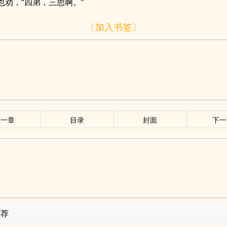
也劝，“四弟，三思啊。”
〔加入书签〕
上一章
目录
封面
下一
推荐