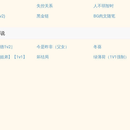
失控关系
人不弱智时
2)
黑金链
BG肉文随笔
小说
德1v2］
今是昨非（父女）
冬葵
姐弟】【1v1】
坏结局
绿薄荷（1V1强制）