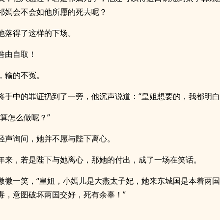
祁嫣会不会如他所愿的死去呢？
他落得了这样的下场。
咎由自取！
，输的不冤。
将手中的罪证扔到了一旁，他沉声说道：“皇姐想要的，我都明白
打算怎么做呢？”
轻声询问，她并不愿与陛下离心。
年来，若是陛下与她离心，那她的付出，成了一场在笑话。
微微一笑，“皇姐，小嫣儿是大燕太子妃，她来东城国是本着两
毒，意图破坏两国交好，死有余辜！”