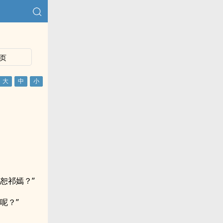
页
恕祁嫣？”
呢？”