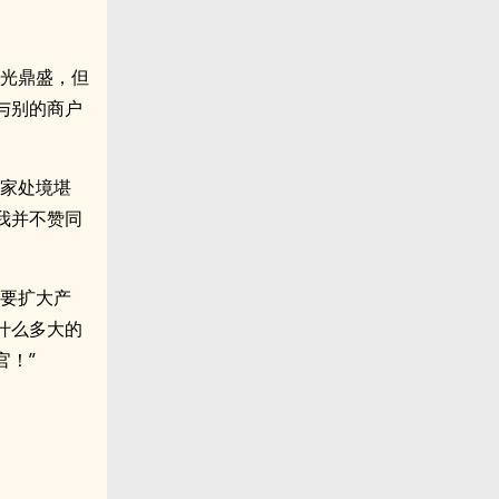
风光鼎盛，但
与别的商户
白家处境堪
我并不赞同
需要扩大产
什么多大的
官！”