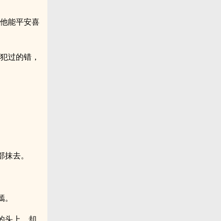
着他能平安喜
他犯过的错，
部抹去。
嫣。
的头上，却