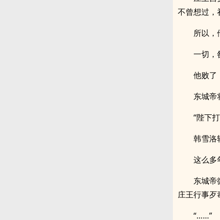
不曾想过，
所以，
一切，
他败了
东城帝
“陛下
韩雪洛
这么多
东城帝
庄王行事歹
“……”