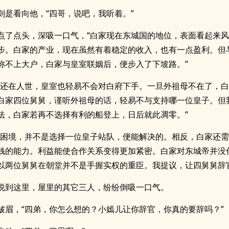
则是看向他，“四哥，说吧，我听着。”
点了点头，深吸一口气，“白家现在东城国的地位，表面看起来
步。白家的产业，现在虽然有着稳定的收入，也有一点盈利。但
称不上大户，白家与皇室联姻后，便步入了下坡路。”
母还在人世，皇室也轻易不会对白府下手。一旦外祖母不在了，
白家四位舅舅，谨听外祖母的话，轻易不与支持哪一位皇子。但
法，白家若再不选择有利的船登上，日后就此凋零。”
的困境，并不是选择一位皇子站队，便能解决的。相反，白家还
钱的能力。利益能使合作关系变得更加紧密。白家对东城帝并没
以两位舅舅在朝堂并不是手握实权的重臣。我提议，让四舅舅辞
说到这里，屋里的其它三人，纷纷倒吸一口气。
皱眉，“四弟，你怎么想的？小嫣儿让你辞官，你真的要辞吗？”