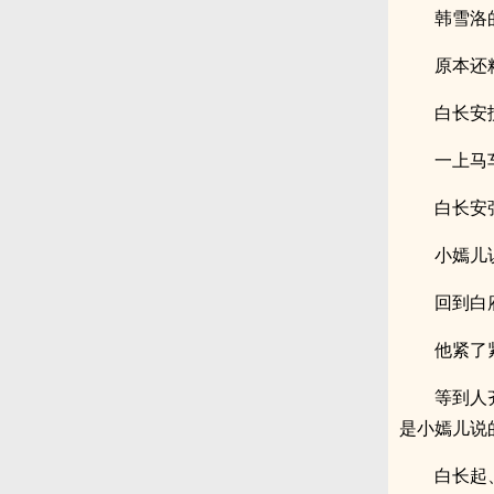
韩雪洛
原本还
白长安
一上马
白长安
小嫣儿
回到白
他紧了
等到人
是小嫣儿说
白长起