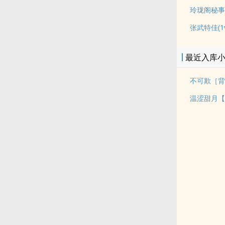
玲珑阁秘事
张武特佳(1v
最近入库
不可欺［背
温涩甜月【