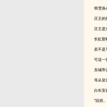
韩雪洛
庄王的
庄王是
长虹那
若不是
可这一
东城帝
等从皇
白长安
“回府。