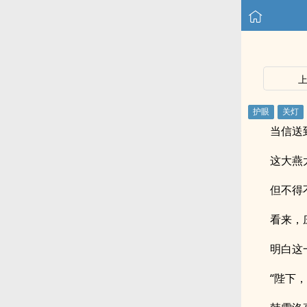
当信送
这大燕
但不得
看来，
明白这
“陛下