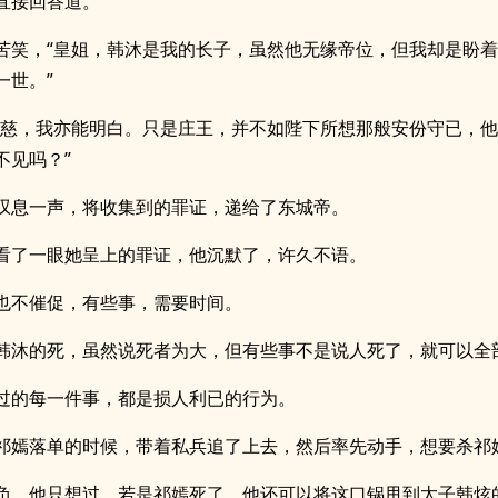
直接回答道。
苦笑，“皇姐，韩沐是我的长子，虽然他无缘帝位，但我却是盼
一世。”
心慈，我亦能明白。只是庄王，并不如陛下所想那般安份守已，
不见吗？”
叹息一声，将收集到的罪证，递给了东城帝。
看了一眼她呈上的罪证，他沉默了，许久不语。
也不催促，有些事，需要时间。
韩沐的死，虽然说死者为大，但有些事不是说人死了，就可以全
过的每一件事，都是损人利已的行为。
祁嫣落单的时候，带着私兵追了上去，然后率先动手，想要杀祁
负，他只想过，若是祁嫣死了，他还可以将这口锅甩到太子韩炫