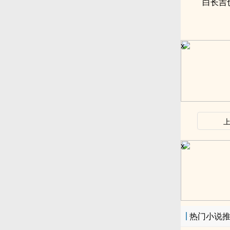
白长吉
x
x
热门小说