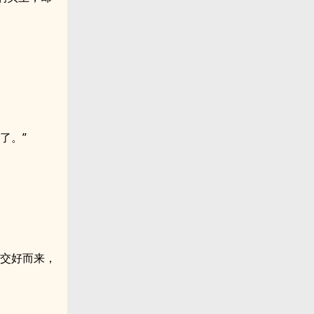
了。”
国交好而来，