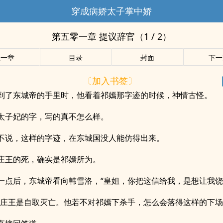
穿成病娇太子掌中娇
第五零一章 提议辞官（1 / 2）
上一章
目录
封面
下一
〔加入书签〕
到了东城帝的手里时，他看着祁嫣那字迹的时候，神情古怪。
太子妃的字，写的真不怎么样。
不说，这样的字迹，在东城国没人能仿得出来。
庄王的死，确实是祁嫣所为。
一点后，东城帝看向韩雪洛，“皇姐，你把这信给我，是想让我饶
，庄王是自取灭亡。他若不对祁嫣下杀手，怎么会落得这样的下场