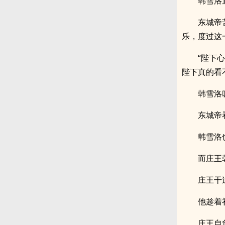
韩雪洛
东城帝
乐，度过这
“陛下
陛下真的看
韩雪洛
东城帝
韩雪洛
而庄王
庄王干
他趁着
庄王自