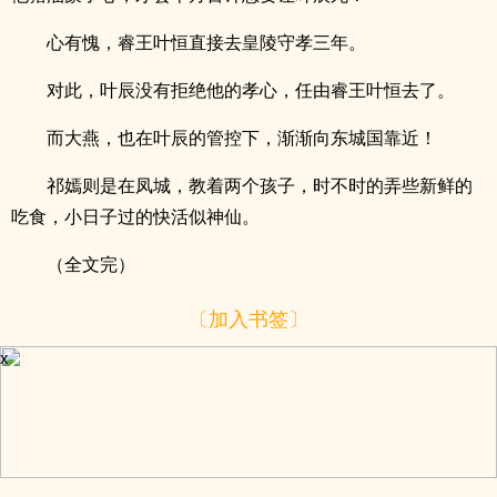
心有愧，睿王叶恒直接去皇陵守孝三年。
对此，叶辰没有拒绝他的孝心，任由睿王叶恒去了。
而大燕，也在叶辰的管控下，渐渐向东城国靠近！
祁嫣则是在凤城，教着两个孩子，时不时的弄些新鲜的
吃食，小日子过的快活似神仙。
（全文完）
〔加入书签〕
x