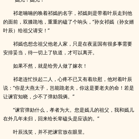
祁老喃喃的唤着祁嫣的名字，祁嫣则是带着叶辰走到他
的面前，双膝跪地，重重的磕了个响头，“孙女祁嫣（孙女婿
叶辰）给祖父请安！”
祁嫣也想念祖父他老人家，只是在夜蓝国有很多事需要
安排妥当，待一切上了轨道，才可以离开。
如果不然，就是给旁人做了嫁衣！
祁老连忙扶起二人，心疼不已又有着欣慰，他对着叶辰
说：“你是大燕太子，岂能跪老夫，你这是要老夫的命！若是
让谏官知晓，少不了弹劾我俩。”
“谏官弹劾什么，孝者为大。您是嫣儿的祖父，我和嫣儿
在外几年未归，回来给长辈磕头是应该的。”
叶辰浅笑，并不把谏官放在眼里。