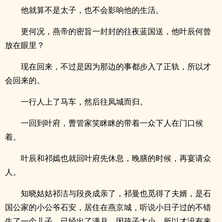
他就算不是太子，也不会影响他的生活。
更何况，燕帝的密旨一封封的往夜蓝国送，他叶辰何曾
放在眼里？
现在回来，不过是因为那边的事都步入了正轨，所以才
会回来的。
一行人上了马车，然后往凤城而归。
一回到叶府，曹管家笑眯眯的带着一众下人在门口候
着。
叶辰和祁嫣也就回叶府先休息，晚膳的时候，再宴请众
人。
知晓姑姑祁洁与段炎成亲了，祁曼也觅得了夫婿，是石
国公家的小公爷石安，居住在燕京城，听说小日子过的不错
生了一个儿子，已经出了满月。因孩子太小，所以才没有来