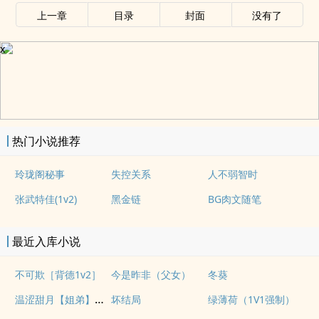
上一章
目录
封面
没有了
x
热门小说推荐
玲珑阁秘事
失控关系
人不弱智时
张武特佳(1v2)
黑金链
BG肉文随笔
最近入库小说
不可欺［背德1v2］
今是昨非（父女）
冬葵
温涩甜月【姐弟】【1v1】
坏结局
绿薄荷（1V1强制）