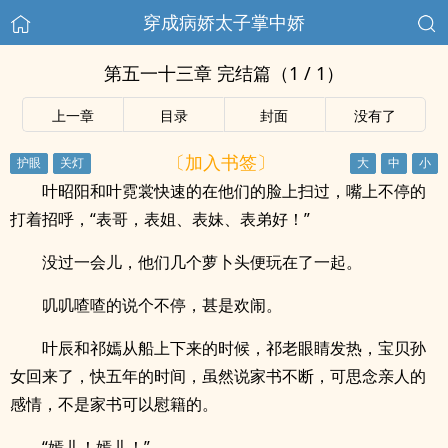
穿成病娇太子掌中娇
第五一十三章 完结篇（1 / 1）
上一章
目录
封面
没有了
〔加入书签〕
叶昭阳和叶霓裳快速的在他们的脸上扫过，嘴上不停的
打着招呼，“表哥，表姐、表妹、表弟好！”
没过一会儿，他们几个萝卜头便玩在了一起。
叽叽喳喳的说个不停，甚是欢闹。
叶辰和祁嫣从船上下来的时候，祁老眼睛发热，宝贝孙
女回来了，快五年的时间，虽然说家书不断，可思念亲人的
感情，不是家书可以慰籍的。
“嫣儿！嫣儿！”