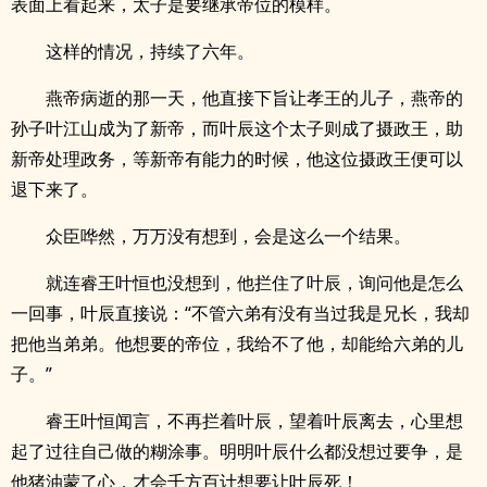
表面上看起来，太子是要继承帝位的模样。
这样的情况，持续了六年。
燕帝病逝的那一天，他直接下旨让孝王的儿子，燕帝的
孙子叶江山成为了新帝，而叶辰这个太子则成了摄政王，助
新帝处理政务，等新帝有能力的时候，他这位摄政王便可以
退下来了。
众臣哗然，万万没有想到，会是这么一个结果。
就连睿王叶恒也没想到，他拦住了叶辰，询问他是怎么
一回事，叶辰直接说：“不管六弟有没有当过我是兄长，我却
把他当弟弟。他想要的帝位，我给不了他，却能给六弟的儿
子。”
睿王叶恒闻言，不再拦着叶辰，望着叶辰离去，心里想
起了过往自己做的糊涂事。明明叶辰什么都没想过要争，是
他猪油蒙了心，才会千方百计想要让叶辰死！