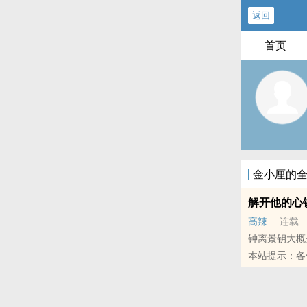
返回
首页
金小厘的
解开他的心
高辣
连载
钟离景钥大概
本站提示：各
荐哦！