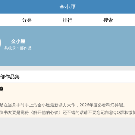
金小厘
分类
排行
搜索
金小厘
共收录 1 部作品
全部作品集
锁
是在当杀手时手上沾金小厘最新鼎力大作，2026年度必看科幻异能。
位书友要是觉得《解开他的心锁》还不错的话请不要忘记向您QQ群和微