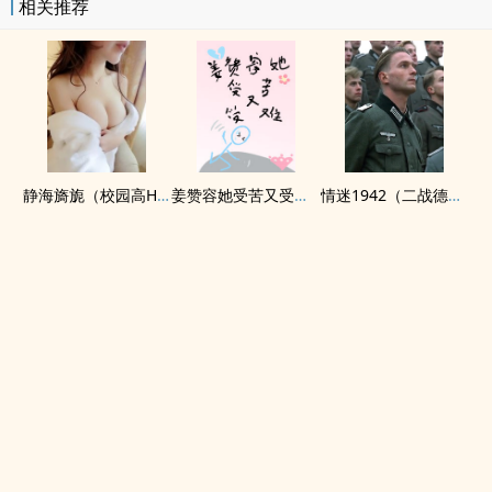
相关推荐
静海旖旎（校园高H）
姜赞容她受苦又受难（NPH）
情迷1942（二战德国）