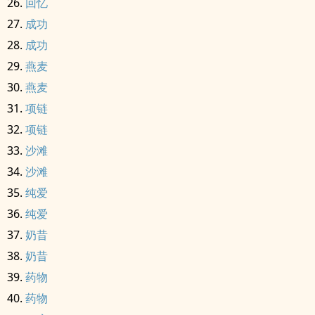
回忆
成功
成功
燕麦
燕麦
项链
项链
沙滩
沙滩
纯爱
纯爱
奶昔
奶昔
药物
药物