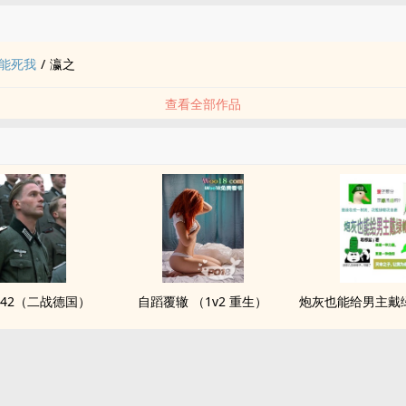
品
能死我
/
瀛之
查看全部作品
942（二战德国）
自蹈覆辙 （1v2 重生）
炮灰也能给男主戴绿