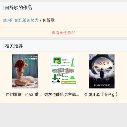
何辞歌的作品
[红楼] 侧妃被迫努力
/
何辞歌
查看全部作品
相关推荐
自蹈覆辙 （1v2 重生）
炮灰也能给男主戴绿帽吗(NP)
金属牙套【骨科gl】