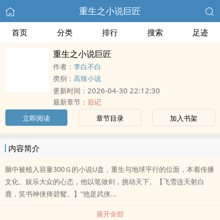
重生之小说巨匠
首页
分类
排行
搜索
足迹
重生之小说巨匠
作者：
李白不白
类别：
高辣小说
2026-04-30 22:12:30
更新时间：
最新章节：
后记
立即阅读
章节目录
加入书架
内容简介
脑中被植入容量300Ｇ的小说U盘，重生与地球平行的位面，本着传播
文化、娱乐大众的心态，他以笔做剑，挑动天下。【飞雪连天射白
鹿，笑书神侠倚碧鸳。】“他是武侠...
展开全部